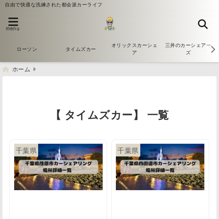
自由で快適な洗練された都会派カーライフ
menu
オリックスカーシェ
三井のカーシェアー
ローソン
タイムズカー
ア
ズ
ホーム
【 タイムズカー】 一覧
千葉県
千葉県